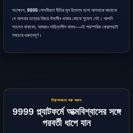
সংক্ষেপে,
9999
গোপনীয়তা নীতির মূল উদ্দেশ্য হলো আপনাকে জানানো
যে আপনার তথ্যের বিষয়ে উদাসীন থাকার কোনো সুযোগ নেই। আপনি
সচেতন থাকবেন, আমরাও দায়িত্বশীল থাকব—এই পারস্পরিক বোঝাপড়াই
সবচেয়ে গুরুত্বপূর্ণ।
নিরাপদভাবে শুরু করুন
9999 প্ল্যাটফর্মে আত্মবিশ্বাসের সঙ্গে
পরবর্তী ধাপে যান