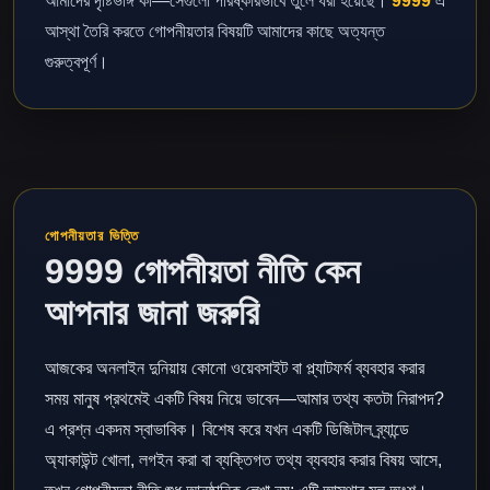
আমাদের দৃষ্টিভঙ্গি কী—সেগুলো পরিষ্কারভাবে তুলে ধরা হয়েছে।
9999
এ
আস্থা তৈরি করতে গোপনীয়তার বিষয়টি আমাদের কাছে অত্যন্ত
গুরুত্বপূর্ণ।
গোপনীয়তার ভিত্তি
9999 গোপনীয়তা নীতি কেন
আপনার জানা জরুরি
আজকের অনলাইন দুনিয়ায় কোনো ওয়েবসাইট বা প্ল্যাটফর্ম ব্যবহার করার
সময় মানুষ প্রথমেই একটি বিষয় নিয়ে ভাবেন—আমার তথ্য কতটা নিরাপদ?
এ প্রশ্ন একদম স্বাভাবিক। বিশেষ করে যখন একটি ডিজিটাল ব্র্যান্ডে
অ্যাকাউন্ট খোলা, লগইন করা বা ব্যক্তিগত তথ্য ব্যবহার করার বিষয় আসে,