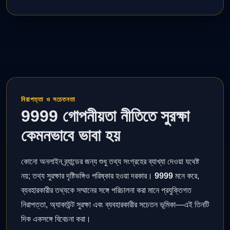
নিরাপত্তা ও সচেতনতা
9999 গোপনীয়তা নীতিতে সুরক্ষা
কেমনভাবে ভাবা হয়
কোনো অনলাইন ব্র্যান্ডের জন্য শুধু তথ্য সংগ্রহের ব্যাখ্যা দেওয়া যথেষ্ট
নয়; তথ্য সুরক্ষার দৃষ্টিভঙ্গিও পরিষ্কার হওয়া দরকার।
9999
মনে করে,
ব্যবহারকারীর তথ্যকে সম্মানের সঙ্গে পরিচালনা করা মানে প্রযুক্তিগত
নিরাপত্তা, অ্যাকাউন্ট সুরক্ষা এবং ব্যবহারকারীর সচেতন ভূমিকা—এই তিনটি
দিক একসঙ্গে বিবেচনা করা।